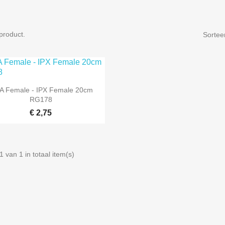
 product.
Sortee

Snel bekijken
A Female - IPX Female 20cm
RG178
€ 2,75
1 van 1 in totaal item(s)