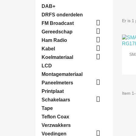
DAB+
DRFS onderdelen
Er is 1

FM Broadcast

Gereedschap

Ham Radio

Kabel
SM

Koelmateriaal
LCD
Montagemateriaal

Paneelmeters
Printplaat
Item 1-

Schakelaars
Tape
Teflon Coax
Verzwakkers

Voedingen