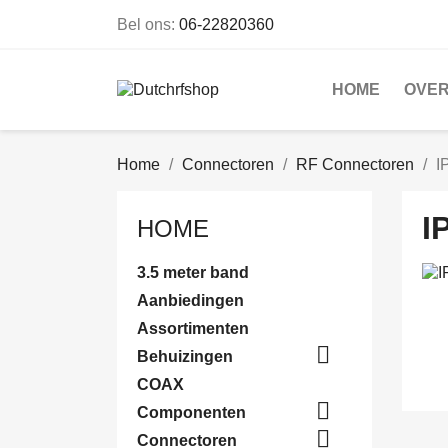
Bel ons:
06-22820360
HOME
OVER
Home
Connectoren
RF Connectoren
I
I
HOME
3.5 meter band
Aanbiedingen
Assortimenten

Behuizingen
COAX

Componenten

Connectoren