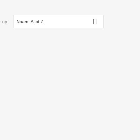

r op:
Naam: A tot Z